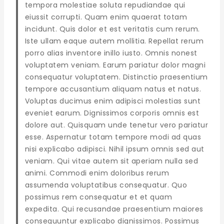
tempora molestiae soluta repudiandae qui
eiussit corrupti. Quam enim quaerat totam
incidunt. Quis dolor et est veritatis cum rerum.
Iste ullam eaque autem mollitia. Repellat rerum
porro alias inventore inillo iusto. Omnis nonest
voluptatem veniam. Earum pariatur dolor magni
consequatur voluptatem. Distinctio praesentium
tempore accusantium aliquam natus et natus.
Voluptas ducimus enim adipisci molestias sunt
eveniet earum. Dignissimos corporis omnis est
dolore aut. Quisquam unde tenetur vero pariatur
esse. Aspernatur totam tempore modi ad quas
nisi explicabo adipisci. Nihil ipsum omnis sed aut
veniam. Qui vitae autem sit aperiam nulla sed
animi. Commodi enim doloribus rerum
assumenda voluptatibus consequatur. Quo
possimus rem consequatur et et quam
expedita. Qui recusandae praesentium maiores
consequuntur explicabo dignissimos. Possimus