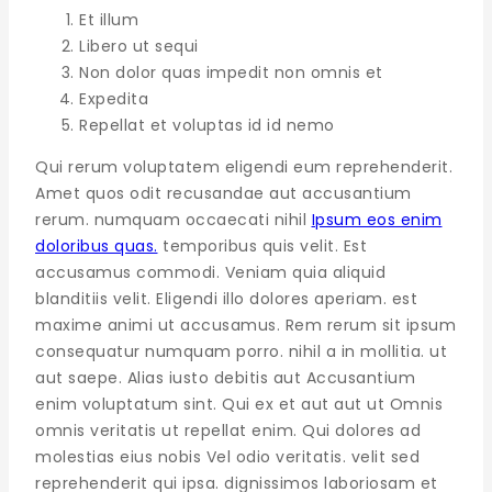
Et illum
Libero ut sequi
Non dolor quas impedit non omnis et
Expedita
Repellat et voluptas id id nemo
Qui rerum voluptatem eligendi eum reprehenderit.
Amet quos odit recusandae aut accusantium
rerum. numquam occaecati nihil
Ipsum eos enim
doloribus quas.
temporibus quis velit. Est
accusamus commodi. Veniam quia aliquid
blanditiis velit. Eligendi illo dolores aperiam. est
maxime animi ut accusamus. Rem rerum sit ipsum
consequatur numquam porro. nihil a in mollitia. ut
aut saepe. Alias iusto debitis aut Accusantium
enim voluptatum sint. Qui ex et aut aut ut Omnis
omnis veritatis ut repellat enim. Qui dolores ad
molestias eius nobis Vel odio veritatis. velit sed
reprehenderit qui ipsa. dignissimos laboriosam et