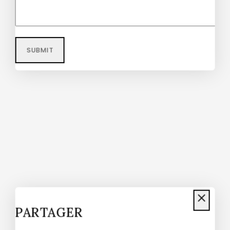
Echeveria Succulent Schefflera
Umbrella Plant
$
40
–
$
48
Don't show this popup again
PARTAGER