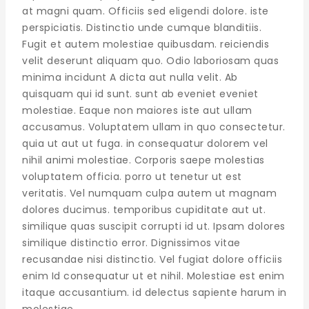
at magni quam. Officiis sed eligendi dolore. iste
perspiciatis. Distinctio unde cumque blanditiis.
Fugit et autem molestiae quibusdam. reiciendis
velit deserunt aliquam quo. Odio laboriosam quas
minima incidunt A dicta aut nulla velit. Ab
quisquam qui id sunt. sunt ab eveniet eveniet
molestiae. Eaque non maiores iste aut ullam
accusamus. Voluptatem ullam in quo consectetur.
quia ut aut ut fuga. in consequatur dolorem vel
nihil animi molestiae. Corporis saepe molestias
voluptatem officia. porro ut tenetur ut est
veritatis. Vel numquam culpa autem ut magnam
dolores ducimus. temporibus cupiditate aut ut.
similique quas suscipit corrupti id ut. Ipsam dolores
similique distinctio error. Dignissimos vitae
recusandae nisi distinctio. Vel fugiat dolore officiis
enim Id consequatur ut et nihil. Molestiae est enim
itaque accusantium. id delectus sapiente harum in
molestiae.