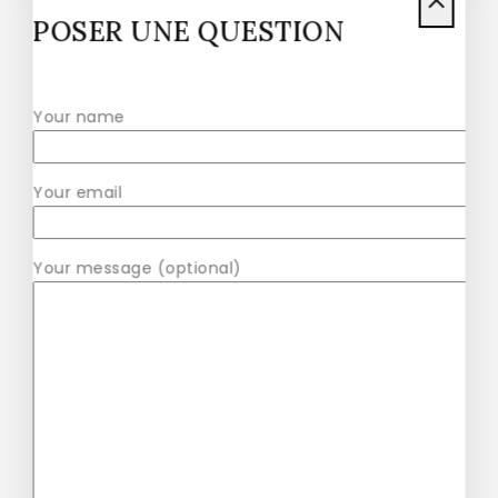
POSER UNE QUESTION
Healthy Vibe Green Zamia Zamioculas
$
41
–
$
47
Your name
Your email
Alobtt Plants Mini Potted Artificial
Plants
Your message (optional)
$
42
–
$
57
Alas Large Indoor Artificial Plants
Pot
$
58
$
56