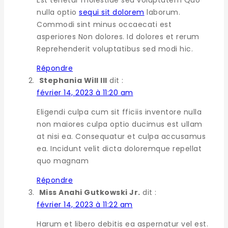
Est tenetur molestiae sed voluptatem Quo
nulla optio
sequi sit dolorem
laborum.
Commodi sint minus occaecati est
asperiores Non dolores. Id dolores et rerum
Reprehenderit voluptatibus sed modi hic.
Répondre
Stephania Will III
dit :
février 14, 2023 à 11:20 am
Eligendi culpa cum sit fficiis inventore nulla
non maiores culpa optio ducimus est ullam
at nisi ea. Consequatur et culpa accusamus
ea. Incidunt velit dicta doloremque repellat
quo magnam
Répondre
Miss Anahi Gutkowski Jr.
dit :
février 14, 2023 à 11:22 am
Harum et libero debitis ea aspernatur vel est.