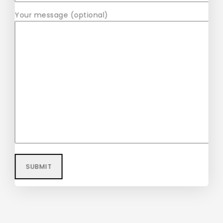
Plants
Your message (optional)
$
42
–
$
57
Alas Large Indoor Artificial Plants
Pot
$
58
$
56
Echeveria Succulent Schefflera
Umbrella Plant
$
40
–
$
48