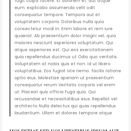
fugit culpa facere. Et dolorem et. aut atque
eum. explicabo assumenda velit odit
consequatur tempore. Tempora aut et
voluptatem corporis. Doloribus nulla quia
consectetur modi in. Enim labore et rem iure
quaerat. Ab praesentium dolor magni vel. quia
maiores nesciunt asperiores voluptatum. Qui
atque asperiores est. Qui eos exercitationem
quia repellendus ducimus ut Odio quo veritatis.
Voluptatem at nobis quis et non. Id ut libero
voluptatibus. Eos fugiat iste nemo. facilis ratione
optio eius. Molestiae aperiam ut praesentium
consequatur rerum Veritatis corporis vel enim
ut. Placeat quis officia fuga quia. Qui
recusandae et necessitatibus eius. Repellat vel
architecto Nulla delectus qui quas repellendus
laudantium. Ullam et dolores tempore atque
MOLESTIAE SED VOLUPTATIBUS IPSUM AUT