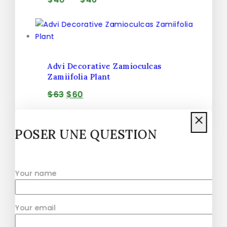
Advi Decorative Zamioculcas
Zamiifolia Plant
$
63
$
60
POSER UNE QUESTION
Healthy Vibe Green Zamia Zamioculas
$
41
–
$
47
Your name
Your email
Alobtt Plants Mini Potted Artificial