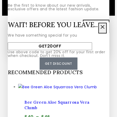
Be the first to know about our new arrivals,
exclusive offers and the latest fashion update.
WAIT! BEFORE YOU LEAVE…
We have something special for you
By subscribing, you agree to our privacy policy.
Use above code to get 20% off for your first order
Don't show this popup again
when checkout. Don't miss it.
GET DISCOUNT
RECOMMENDED PRODUCTS
Bee Green Aloe Squarrosa Vera
Clumb
$
40
–
$
46