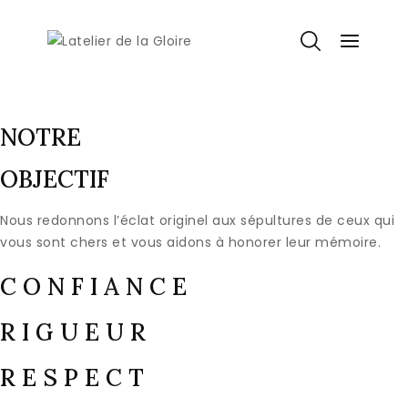
NOTRE
OBJECTIF
Nous redonnons l’éclat originel aux sépultures de ceux qui
vous sont chers et vous aidons à honorer leur mémoire.
C O N F I A N C E
R I G U E U R
R E S P E C T